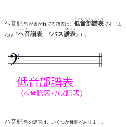
ていおんぶふひょう
ヘ音記号
低音部譜表
が書かれてる譜表は、
です（ま
ふひょう
へおんふひょう
ヘ音譜表
バス
譜表
たは「
」「
」）。
ハ音記号
の譜表は、いくつか種類があります。