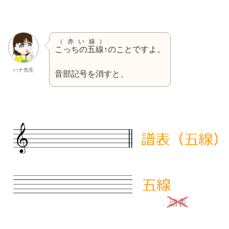
（赤い線）
こっちの五線↑
のことですよ。
ハナ先生
音部記号を消すと、