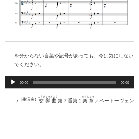
※分からない言葉や記号があっても、今は気にしない
でください。
音
00:00
00:00
声
プ
こうきょうきょく
がくしょう
（生演奏）
♪
交響曲
第７番第１
楽章
／ベートーヴェン
レ
ー
ヤ
ー