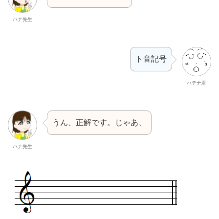
ハナ先生
ト音記号
ハテナ君
うん、正解です。じゃあ、
ハナ先生