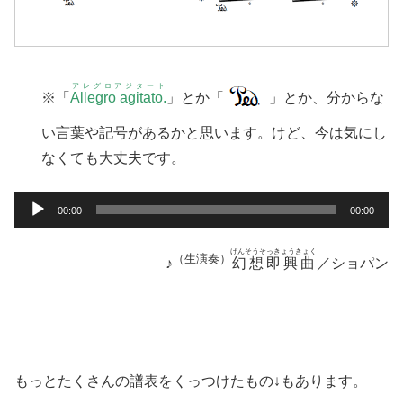
アレグロアジタート
※「
Allegro agitato.
」とか「
」とか、分からな
い言葉や記号があるかと思います。けど、今は気にし
なくても大丈夫です。
音
00:00
00:00
声
プ
げんそうそっきょうきょく
（生演奏）
♪
幻想即興曲
／ショパン
レ
ー
ヤ
ー
もっとたくさんの譜表をくっつけたもの↓もあります。