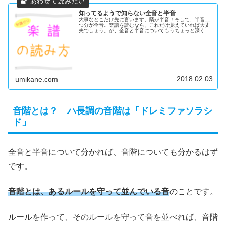
知ってるようで知らない全音と半音
大事なとこだけ先に言います。隣が半音！そして、半音二
つ分が全音。楽譜を読むなら、これだけ覚えていれば大丈
夫でしょう。が、全音と半音についてもうちょっと深く考
えてみませんか？ヤンコー鍵盤の話は、ほぼおまけです。
＜スポンサーリンク＞授業ハナ先生...
2018.02.03
umikane.com
音階とは？ ハ長調の音階は「ドレミファソラシ
ド」
全音と半音について分かれば、音階についても分かるはず
です。
音階とは、あるルールを守って並んでいる音
のことです。
ルールを作って、そのルールを守って音を並べれば、音階